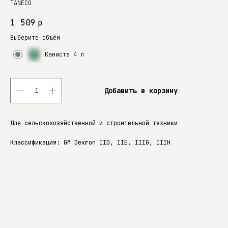
TANECO
1 509
р
Выберите объём
Каниста 4 л
Добавить в корзину
Для сельскохозяйственной и строительной техники
Классификация: GM Dexron IID, IIE, IIIG, IIIH
Классификация: Ford Mercon, JASO M315 1A, NISSAN Matic
D/J, TOYOTA Type T-III, T-IV, MITSUBISHI SP-II/SP-III,
HONDA ATF Z1, Hyndai/Kia ATF SP-III, Mazda ATF D-II/ATF M-
Дополнительно
Вязкость кинематическая при 100 °C, мм²/с: 14,5–18,0
Индекс вязкости: 90 Температура застывания, °C: не выше –