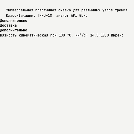
Универсальная пластичная смазка для различных узлов трения
Классификация: ТМ-3-18, аналог API GL-3
Дополнительно
Доставка
Дополнительно
Вязкость кинематическая при 100 °C, мм²/с: 14,5–18,0 Индекс
вязкости: 90 Температура застывания, °C: не выше –15 Температура
вспышки в открытом тигле, °C: не ниже 200
Доставка
Доставка осуществляется по Екатеринбургу, области и всей России.
Точные условия и сроки уточняются после оформления заказа или по
телефону: +7 (343) 228-56-34. Также доступен самовывоз.
Контакты
Продукция
+7 (343) 228-56-34
Прайс-лист