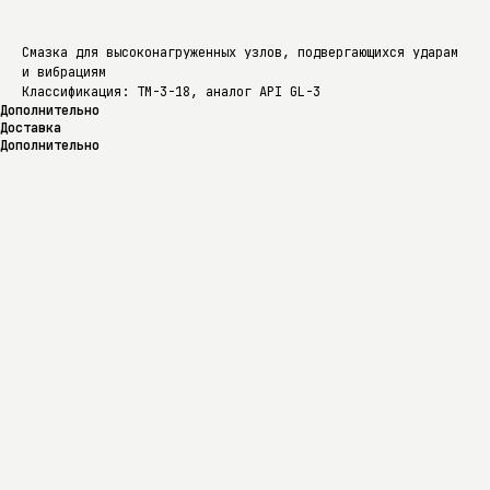
Смазка для высоконагруженных узлов, подвергающихся ударам
и вибрациям
Классификация: ТМ-3-18, аналог API GL-3
Дополнительно
Доставка
Дополнительно
Вязкость кинематическая при 100 °C, мм²/с: 14,5–18,0 Индекс
вязкости: 90 Температура застывания, °C: не выше –15 Температура
вспышки в открытом тигле, °C: не ниже 200
Доставка
Доставка осуществляется по Екатеринбургу, области и всей России.
Точные условия и сроки уточняются после оформления заказа или по
телефону: +7 (343) 228-56-34. Также доступен самовывоз.
Контакты
Продукция