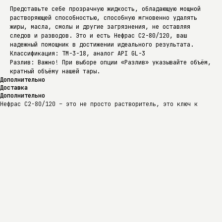
Представьте себе прозрачную жидкость, обладающую мощной
растворяющей способностью, способную мгновенно удалять
жиры, масла, смолы и другие загрязнения, не оставляя
следов и разводов. Это и есть Нефрас С2-80/120, ваш
надежный помощник в достижении идеального результата.
Классификация: ТМ-3-18, аналог API GL-3
Разлив: Важно! При выборе опции «Разлив» указывайте объём,
кратный объёму нашей тары.
Дополнительно
Доставка
Дополнительно
Нефрас С2-80/120 – это не просто растворитель, это ключ к
безупречной чистоте и эффективности в самых разнообразных сферах
применения. Представьте себе прозрачную жидкость, обладающую
мощной растворяющей способностью, способную мгновенно удалять
жиры, масла, смолы и другие загрязнения, не оставляя следов и
разводов. Это и есть Нефрас С2-80/120, ваш надежный помощник в
достижении идеального результата.
Секрет его эффективности кроется в тщательно подобранном
составе, включающем в себя смесь легких алифатических
углеводородов. Благодаря этому Нефрас С2-80/120 обладает
оптимальной скоростью испарения, что позволяет избежать
образования конденсата и обеспечивает быстрое высыхание
обработанных поверхностей. Его низкая токсичность делает его
безопасным в использовании, а отсутствие агрессивных компонентов