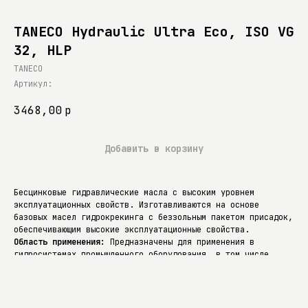
TANECO Hydraulic Ultra Eco, ISO VG
32, HLP
TANECO
Артикул:
3468,00
р
Добавить в корзину
Бесцинковые гидравлические масла c высоким уровнем
эксплуатационных свойств. Изготавливаются на основе
базовых масел гидрокрекинга с беззольным пакетом присадок,
обеспечивающим высокие эксплуатационные свойства.
Область применения:
Предназначены для применения в
гидросистемах промышленного оборудования, в том числе
термопластавтоматах, работающих при высоких механических и
термических нагрузках, оснащенных сервогидравлическими
установками, системами пропорционального регулирования и
фильтрующими элементами с тонкостью фильтрации 4-6