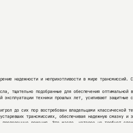
рение надежности и неприхотливости в мире трансмиссий. С
асла, тщательно подобранные для обеспечения оптимальной 
й эксплуатации техники прошлых лет, усиливают защитные с
игрол до сих пор востребован владельцами классической те
устаревших трансмиссиях, обеспечивая надежную смазку и з
 проверенные решения. Это масло, которое не требует слож
аменит ничто, кроме времени.