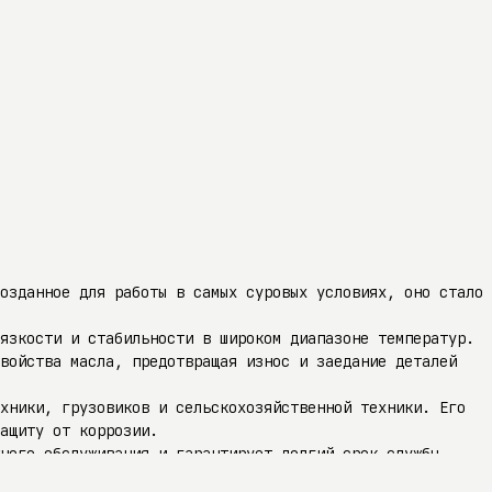
озданное для работы в самых суровых условиях, оно стало
вязкости и стабильности в широком диапазоне температур.
войства масла, предотвращая износ и заедание деталей
хники, грузовиков и сельскохозяйственной техники. Его
ащиту от коррозии.
ного обслуживания и гарантирует долгий срок службы