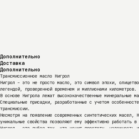
Дополнительно
Доставка
Дополнительно
Трансмиссионное масло Нигрол
Нигрол – это не просто масло, это символ эпохи, олицетво
легендой, проверенной временем и миллионами километров.
В основе Нигрола лежат высококачественные минеральные м
Специальные присадки, разработанные с учетом особенносте
трансмиссии.
Несмотря на появление современных синтетических масел, Н
уникальные свойства позволяют ему эффективно работать в 
Нигрол – это выбор тех, кто ценит простоту, надежность и
техники, созданной для работы в любых условиях. Его не з