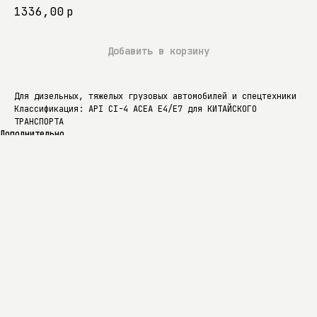
1336,00
р
Добавить в корзину
Для дизельных, тяжелых грузовых автомобилей и спецтехники
Классификация: API CI-4 ACEA E4/E7 для КИТАЙСКОГО
ТРАНСПОРТА
Дополнительно
Доставка
Дополнительно
Вязкость кинематическая при 100 °C, мм²/с: 14,5–18,0 Индекс
вязкости: 90 Температура застывания, °C: не выше –15 Температура
вспышки в открытом тигле, °C: не ниже 200
Доставка
Доставка осуществляется по Екатеринбургу, области и всей России.
Точные условия и сроки уточняются после оформления заказа или по
телефону: +7 (343) 228-56-34. Также доступен самовывоз.