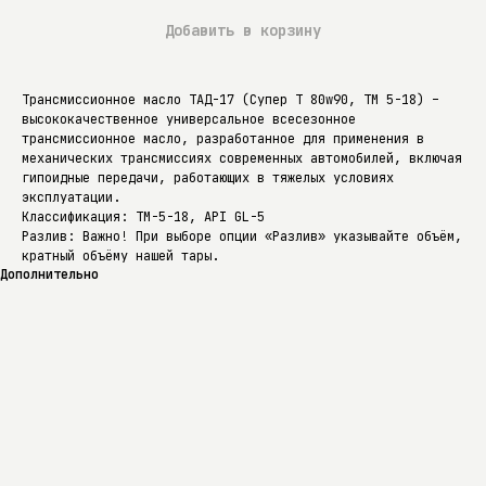
Добавить в корзину
Трансмиссионное масло ТАД-17 (Супер Т 80w90, ТМ 5-18) –
высококачественное универсальное всесезонное
трансмиссионное масло, разработанное для применения в
механических трансмиссиях современных автомобилей, включая
гипоидные передачи, работающих в тяжелых условиях
эксплуатации.
Классификация: ТМ-5-18, API GL-5
Разлив: Важно! При выборе опции «Разлив» указывайте объём,
кратный объёму нашей тары.
Дополнительно
Доставка
Дополнительно
Трансмиссионное масло ТАД-17 (Супер Т 80w90, ТМ 5-18) –
высококачественное универсальное всесезонное трансмиссионное
масло, разработанное для применения в механических трансмиссиях
современных автомобилей, включая гипоидные передачи, работающих
в тяжелых условиях эксплуатации. Соответствует классу вязкости
SAE 80W-90 и группе API GL-5, что гарантирует его превосходные
эксплуатационные характеристики. Масло ТАД-17 (ТМ 5-18)
изготавливается в соответствии с ГОСТ 23652-79.
Масло ТАД-17 обеспечивает надежную защиту зубчатых передач от