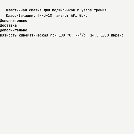
Пластичная смазка для подшипников и узлов трения
Классификация: ТМ-3-18, аналог API GL-3
Дополнительно
Доставка
Дополнительно
Вязкость кинематическая при 100 °C, мм²/с: 14,5–18,0 Индекс
вязкости: 90 Температура застывания, °C: не выше –15 Температура
вспышки в открытом тигле, °C: не ниже 200
Доставка
Доставка осуществляется по Екатеринбургу, области и всей России.
Точные условия и сроки уточняются после оформления заказа или по
телефону: +7 (343) 228-56-34. Также доступен самовывоз.
Контакты
Продукция
+7 (343) 228-56-34
Прайс-лист