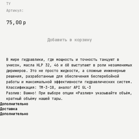
ТУ
Артикул:
75,00
р
Добавить в корзину
В мире гидравлики, где мощность и точность танцуют в
унисон, масла HLP 32, 46 и 68 выступают в роли незаменимых
дирижеров. Это не просто жидкости, а сложные инженерные
решения, разработанные для обеспечения бесперебойной
работы и максимальной эффективности гидравлических систем.
Классификация: ТМ-3-18, аналог API GL-3
Разлив: Важно! При выборе опции «Разлив» указывайте объём,
кратный объёму нашей тары.
Дополнительно
Доставка
Дополнительно
Гидравлическое масло HLP 32, 46, 68
В мире гидравлики, где мощность и точность танцуют в унисон,
масла HLP 32, 46 и 68 выступают в роли незаменимых дирижеров.
Это не просто жидкости, а сложные инженерные решения,